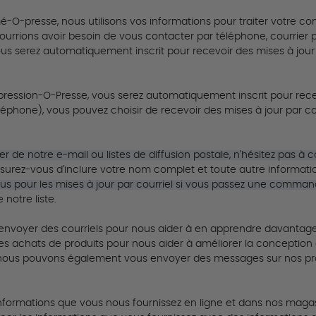
mé-O-presse, nous utilisons vos informations pour traiter votre
rrions avoir besoin de vous contacter par téléphone, courrier po
ous serez automatiquement inscrit pour recevoir des mises à jour p
pression-O-Presse, vous serez automatiquement inscrit pour recev
phone), vous pouvez choisir de recevoir des mises à jour par cour
r de notre e-mail ou listes de diffusion postale, n'hésitez pas à
 assurez-vous d'inclure votre nom complet et toute autre informati
vous pour les mises à jour par courriel si vous passez une comman
 notre liste
.
voyer des courriels pour nous aider à en apprendre davantage
t les achats de produits pour nous aider à améliorer la conceptio
 nous pouvons également vous envoyer des messages sur nos prod
nformations que vous nous fournissez en ligne et dans nos magasi