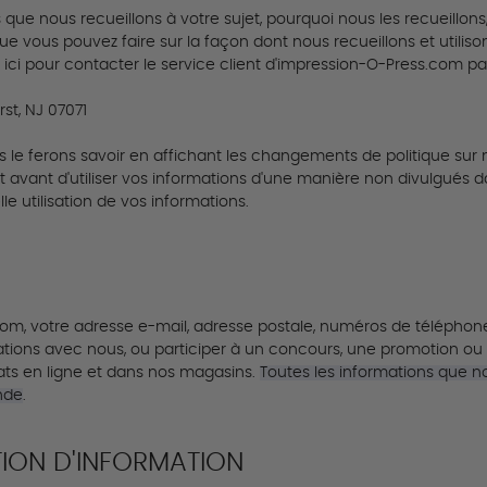
 que nous recueillons à votre sujet, pourquoi nous les recueillon
 que vous pouvez faire sur la façon dont nous recueillons et utilis
z ici pour contacter le service client d'impression-O-Press.com par
st, NJ 07071
us le ferons savoir en affichant les changements de politique s
vant d'utiliser vos informations d'une manière non divulgués dan
e utilisation de vos informations.
nom, votre adresse e-mail, adresse postale, numéros de téléphone
tions avec nous, ou participer à un concours, une promotion ou
hats en ligne et dans nos magasins.
Toutes les informations que no
nde
.
ION D'INFORMATION