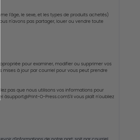
 l'âge, le sexe, et les types de produits achetés)
nous n'avons pas partager, louer ou vendre toute
n appropriée pour examiner, modifier ou supprimer vos
 mises à jour par courriel pour vous peut prendre
ulez pas que nous utilisons vos informations pour
el à
support@Print-O-Press.com
S'il vous plaît n'oubliez
voir d'informations de notre part, soit par courriel,