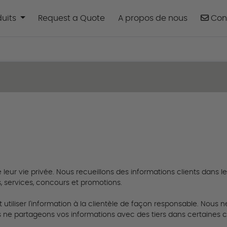
uits
Cont
duits
Request a Quote
A propos de nous
Con
 leur vie privée.
Nous recueillons des informations clients dans 
 services, concours et promotions.
utiliser l'information à la clientèle de façon responsable.
Nous ne
ne partageons vos informations avec des tiers dans certaines c