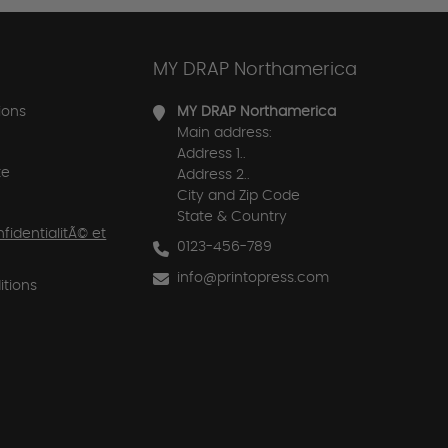
MY DRAP Northamerica
ions
MY DRAP Northamerica
Main address:
Address 1..
te
Address 2..
City and Zip Code
State & Country
nfidentialitÃ© et
0123-456-789
info@printopress.com
tions