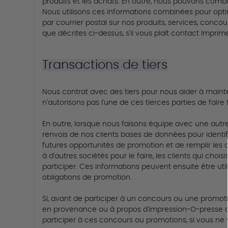
produits et les achats.
En outre, nous pouvons combin
Nous utilisons ces informations combinées pour opt
par courrier postal sur nos produits, services, conco
que décrites ci-dessus, s'il vous plaît contact Impri
Transactions de tiers
Nous contrat avec des tiers pour nous aider à mainte
n'autorisons pas l'une de ces tierces parties de faire
En outre, lorsque nous faisons équipe avec une autre 
renvois de nos clients bases de données pour identi
futures opportunités de promotion et de remplir les 
à d'autres sociétés pour le faire, les clients qui ch
participer.
Ces informations peuvent ensuite être uti
obligations de promotion.
Si, avant de participer à un concours ou une promoti
en provenance ou à propos d'impression-O-presse da
participer à ces concours ou promotions, si vous ne 