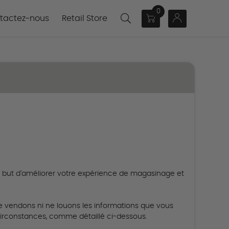
0
actez-nous
tactez-nous
Retail Store
le but d'améliorer votre expérience de magasinage et
 vendons ni ne louons les informations que vous
irconstances, comme détaillé ci-dessous.