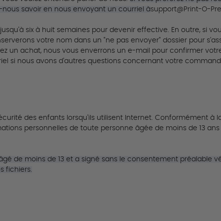
sez-nous savoir en nous envoyant un courriel à
support@Print-O-Pr
jusqu'à six à huit semaines pour devenir effective.
En outre, si v
 conserverons votre nom dans un "ne pas envoyer" dossier pour s
uez un achat, nous vous enverrons un e-mail pour confirmer vo
rriel si nous avons d'autres questions concernant votre command
ité des enfants lorsqu'ils utilisent Internet.
Conformément à la C
ions personnelles de toute personne âgée de moins de 13 ans s
âgé de moins de 13 et a signé sans le consentement préalable vér
 fichiers.