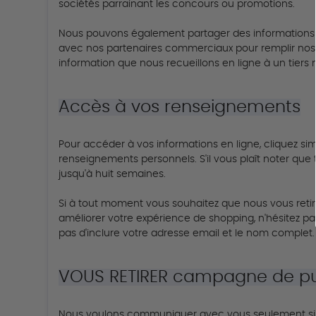
sociétés parrainant les concours ou promotions.
Nous pouvons également partager des informations gl
avec nos partenaires commerciaux pour remplir nos 
information que nous recueillons en ligne à un tiers no
Accès à vos renseignements
Pour accéder à vos informations en ligne, cliquez sim
renseignements personnels.
S'il vous plaît noter q
jusqu'à huit semaines.
Si à tout moment vous souhaitez que nous vous retire
améliorer votre expérience de shopping, n'hésitez pa
pas d'inclure votre adresse email et le nom complet.
VOUS RETIRER campagne de pu
Nous voulons communiquer avec vous seulement si 