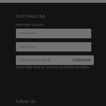
Don't Miss Out
Inscrivez-vous ici
*
First Name
*
Last Name
S'abonner
Subscribe Here to receive promotional offers.
Follow Us